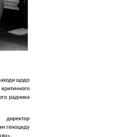
 заходи щодо
 критичного
ого радника
й директор
ям геноциду
дян».