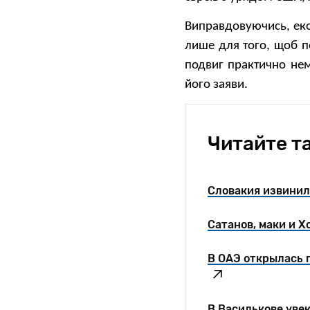
Виправдовуючись, еко
лише для того, щоб по
подвиг практично нем
його заяви.
Читайте т
Словакия извинил
Сатанов, маки и Х
В ОАЭ открылась 
В Василькове уве