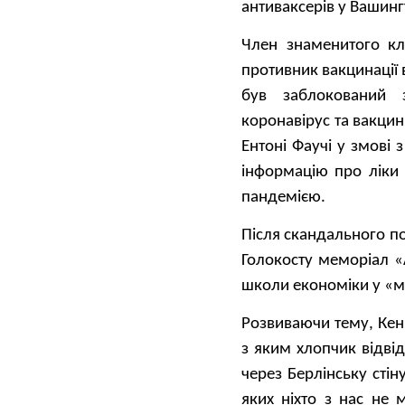
антиваксерів у Вашин
Член знаменитого кл
противник вакцинації 
був заблокований 
коронавірус та вакцин
Ентоні Фаучі у змові
інформацію про ліки 
пандемією.
Після скандального по
Голокосту меморіал «
школи економіки у «м
Розвиваючи тему, Кен
з яким хлопчик відві
через Берлінську стін
яких ніхто з нас не 