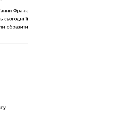
Ганни Франк
 сьогодні її
ли образити
сту