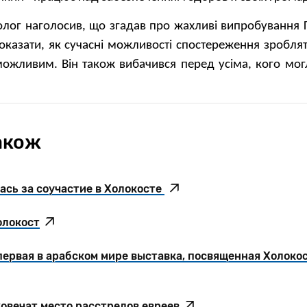
лог наголосив, що згадав про жахливі випробування 
казати, як сучасні можливості спостереження зроблять
ожливим. Він також вибачився перед усіма, кого мог
акож
ась за соучастие в Холокосте
олокост
первая в арабском мире выставка, посвященная Холоко
ковечат место расстрелов евреев