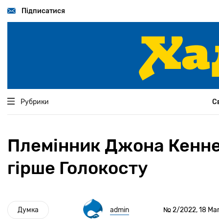
Перейти
до
Підписатися
основного
вмісту
Рубрики
С
Племінник Джона Кеннед
гірше Голокосту
Думка
admin
№ 2/2022, 18 Mar