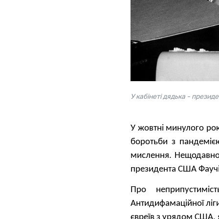
У кабінеті дядька - презид
У жовтні минулого ро
боротьби з пандеміє
мислення. Нещодавно 
президента США Фаучі 
Про неприпустиміс
Антидифамаційної ліг
євреїв з урядом США,