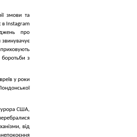
ії змови та
 в Instagram
рджень про
н звинувачує
о приховують
 боротьби з
вреїв у роки
Лондонської
окурора США,
 перебралися
ханізми, від
анепокоєння