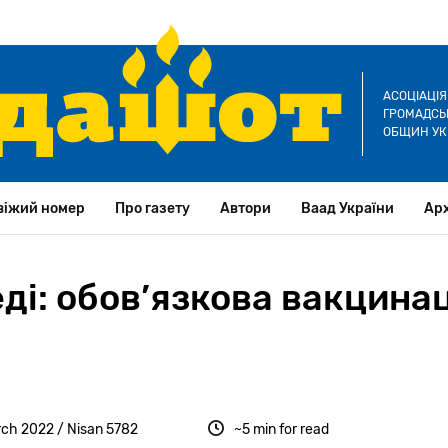
АСОЦІАЦІ
ГРОМАДСЬК
ОБЩИН УК
віжий номер
Про газету
Автори
Ваад України
Арх
і: обов’язкова вакцинац
ch 2022 / Nisan 5782
~5 min for read