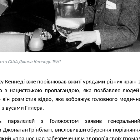
ента США Джона Кеннеді, 1961
ку Кеннеді вже порівнював вжиті урядами різних країн
ю з нацистською пропагандою, яка позбавляє людей
він розмістив відео, яке зображує головного медичн
з вусами Гітлера.
ть паралелей з Голокостом заявив генеральни
и Джонатан Грінблатт, висловивши обурення порівнянн
 який «працює над забезпеченням здоров'я своїх грома