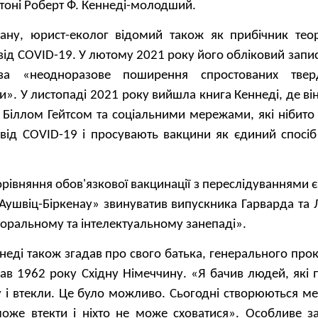
гтоні Роберт Ф. Кеннеді-молодший.
ану, юрист-еколог відомий також як прибічник теор
від COVID-19. У лютому 2021 року його обліковий запис
за «неодноразове поширення спростованих тве
и». У листопаді 2021 року вийшла книга Кеннеді, де ві
 з Біллом Гейтсом та соціальними мережами, які нібит
від COVID-19 і просувають вакцини як єдиний спосіб
рівняння обов'язкової вакцинації з переслідуваннями є
Аушвіц-Біркенау» звинуватив випускника Гарварда та 
оральному та інтелектуальному занепаді».
неді також згадав про свого батька, генерального пр
дав 1962 року Східну Німеччину. «Я бачив людей, які
у і втекли. Це було можливо. Сьогодні створюються ме
може втекти і ніхто не може сховатися». Особливе з